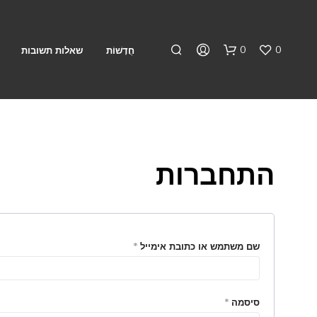
0
0
חֲדָשׁוֹת
שאלות תשובות
התחברות
א
י
ן
חובה
שם משתמש או כתובת אימייל
*
מ
ו
צ
ר
חובה
סיסמה
*
י