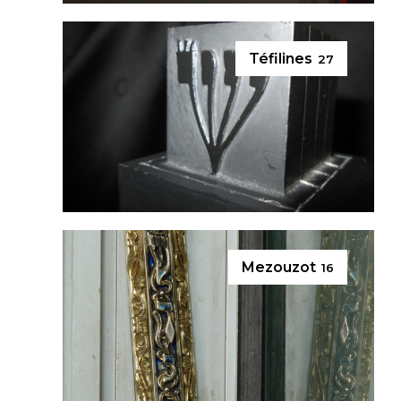
Téfilines
27
Mezouzot
16