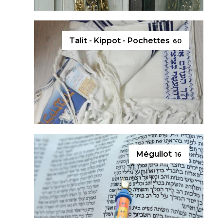
Talit - Kippot - Pochettes
60
Méguilot
16