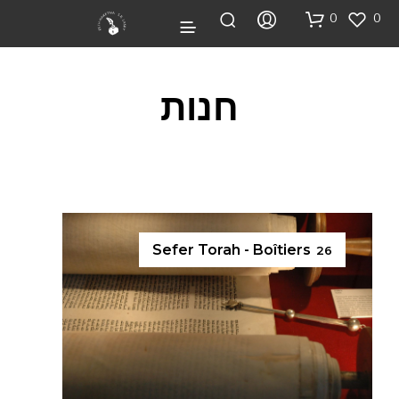
0
0
חנות
Sefer Torah - Boîtiers
26