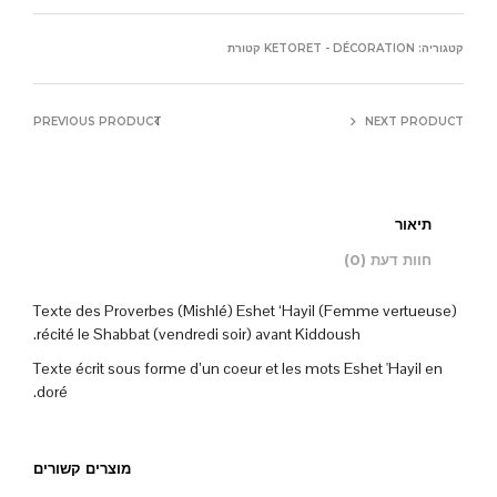
קטגוריה:
KETORET - DÉCORATION קטורת
PREVIOUS PRODUCT
NEXT PRODUCT
תיאור
חוות דעת (0)
Texte des Proverbes (Mishlé) Eshet ‘Hayil (Femme vertueuse)
récité le Shabbat (vendredi soir) avant Kiddoush.
Texte écrit sous forme d’un coeur et les mots Eshet 'Hayil en
doré.
מוצרים קשורים