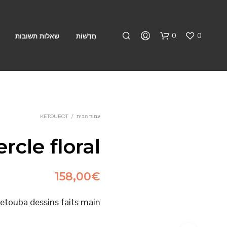
0
0
חֲדָשׁוֹת
שאלות תשובות
עמוד הבית
/
KETOUBOT
rcle floral
158,00
€
etouba dessins faits main