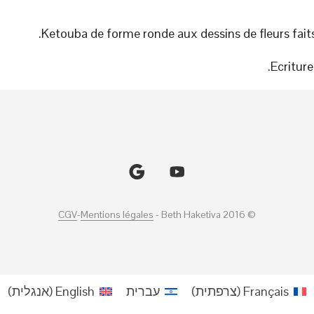
Ketouba de forme ronde aux dessins de fleurs faits
Ecriture
CGV
-
Mentions légales
© Beth Haketiva 2016 -
Français
(
צרפתית
)
עברית
English
(
אנגלית
)