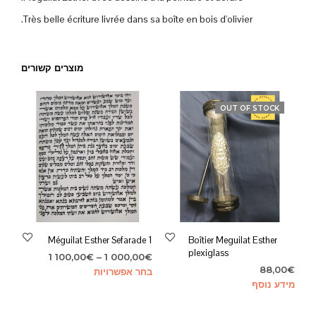
Très belle écriture livrée dans sa boîte en bois d'olivier.
מוצרים קשורים
OUT OF STOCK
Méguilat Esther Sefarade 1
Boîtier Meguilat Esther
plexiglass
טווח
1 100,00
€
–
1 000,00
€
€
88,00
מחירים:
למוצר
בחר אפשרויות
⁦1
מידע נוסף
זה
יש
עד
מספר