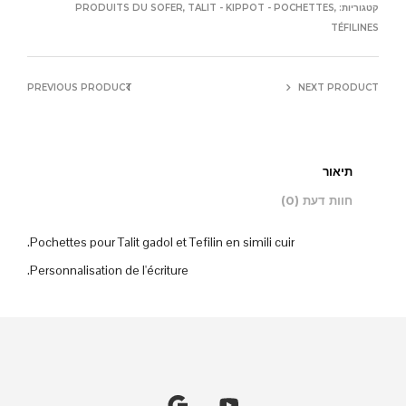
קטגוריות:
,
TALIT - KIPPOT - POCHETTES
,
PRODUITS DU SOFER
TÉFILINES
PREVIOUS PRODUCT
NEXT PRODUCT
תיאור
חוות דעת (0)
Pochettes pour Talit gadol et Tefilin en simili cuir.
Personnalisation de l'écriture.