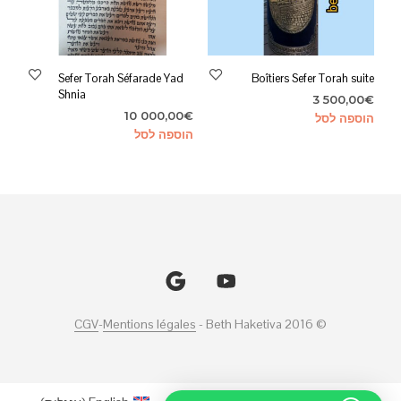
Sefer Torah Séfarade Yad
Boîtiers Sefer Torah suite
Shnia
3 500,00
€
10 000,00
€
הוספה לסל
הוספה לסל
CGV
-
Mentions légales
© Beth Haketiva 2016 -