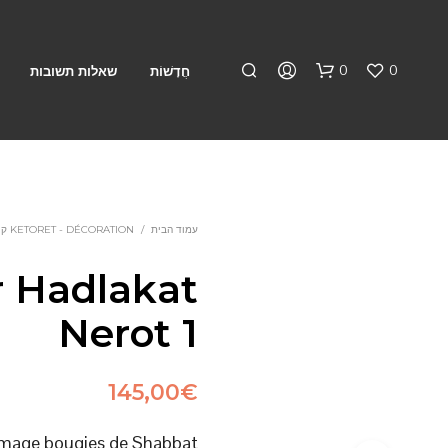
0
0
חֲדָשׁוֹת
שאלות תשובות
עמוד הבית
/
KETORET - DÉCORATION קטורת
 Hadlakat
א
Nerot 1
י
ן
מ
ו
145,00
€
צ
ר
lumage bougies de Shabbat
י