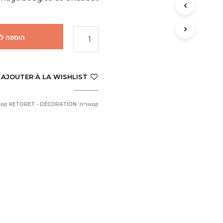
ם
ב
ס
ל
הוספה ל
ה
ק
נ
י
AJOUTER À LA WISHLIST
ו
ת
.
קטגוריה:
KETORET - DÉCORATION קטורת