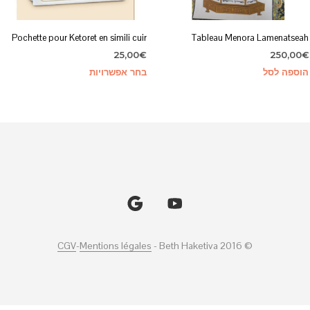
Pochette pour Ketoret en simili cuir
Tableau Menora Lamenatseah
25,00
€
250,00
€
למוצר
הוספה לסל
בחר אפשרויות
זה
יש
מספר
סוגים.
ניתן
לבחור
את
האפשרויות
בעמוד
CGV
-
Mentions légales
© Beth Haketiva 2016 -
המוצר